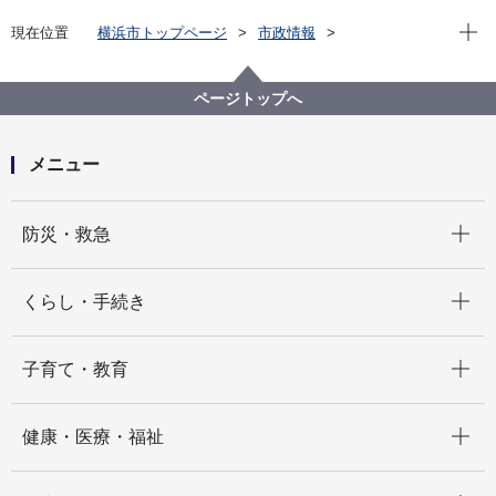
現在位
現在位置
横浜市トップページ
市政情報
広報・広聴・報道
記者発表
教育委員会事務局
記者発表 2023年度
国登録有形文化財（建造物）に係る答申について
ページトップへ
メニュー
開く
防災・救急
開く
くらし・手続き
開く
子育て・教育
開く
健康・医療・福祉
開く