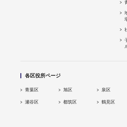
各区役所ページ
青葉区
旭区
泉区
瀬谷区
都筑区
鶴見区