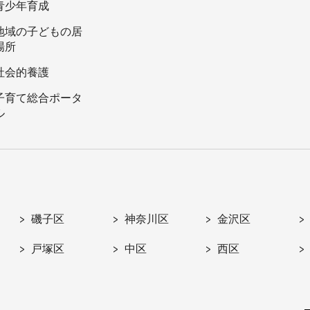
青少年育成
地域の子どもの居
場所
社会的養護
子育て総合ポータ
ル
磯子区
神奈川区
金沢区
戸塚区
中区
西区