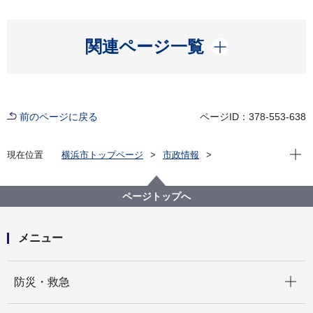
開く
関連ページ一覧
前のページに戻る
ページID：378-553-638
現在位
現在位置
横浜市トップページ
市政情報
広報・広聴・報道
記者発表
教育委員会事務局
記者発表 2023年度
「はまっ子未来カンパニープロジェクト」学習発表会
ページトップへ
～はまっ子が横浜の未来を語る会～を開催します！
メニュー
開く
防災・救急
開く