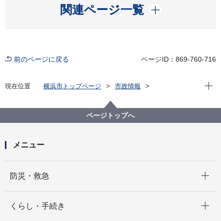
開く
関連ページ一覧
前のページに戻る
ページID：869-760-716
現在位
現在位置
横浜市トップページ
市政情報
広報・広聴・報道
記者発表
教育委員会事務局
記者発表 2023年度
～私たちのまちは私たちが守る～ 蒔田中学校におけ
ページトップへ
る地域防災担い手の育成に向けた防災教育プログラム
の実践について発表
メニュー
開く
防災・救急
開く
くらし・手続き