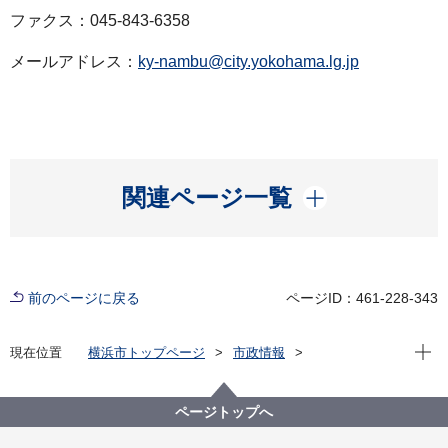
ファクス：045-843-6358
メールアドレス：
ky-nambu@city.yokohama.lg.jp
開く
関連ページ一覧
前のページに戻る
ページID：461-228-343
現在位
現在位置
横浜市トップページ
市政情報
広報・広聴・報道
記者発表
教育委員会事務局
記者発表 2023年度
市立小学校における不適切な経理事務について
ページトップへ