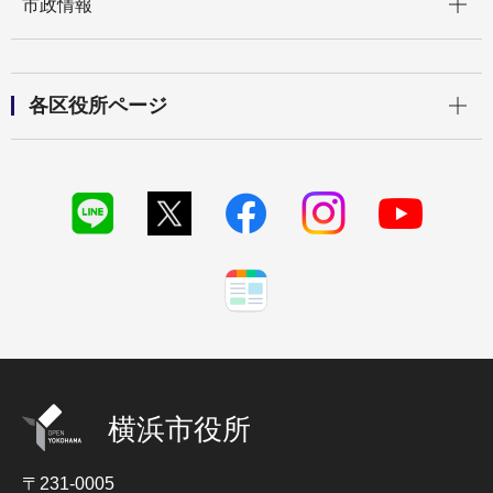
市政情報
開く
各区役所ページ
横浜市役所
〒231-0005