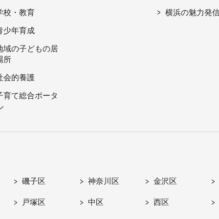
学校・教育
横浜の魅力発
青少年育成
地域の子どもの居
場所
社会的養護
子育て総合ポータ
ル
磯子区
神奈川区
金沢区
戸塚区
中区
西区