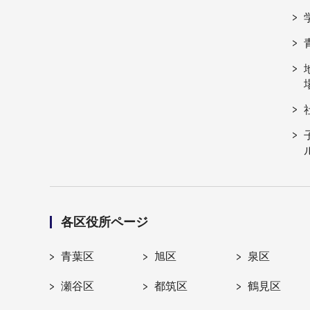
各区役所ページ
青葉区
旭区
泉区
瀬谷区
都筑区
鶴見区