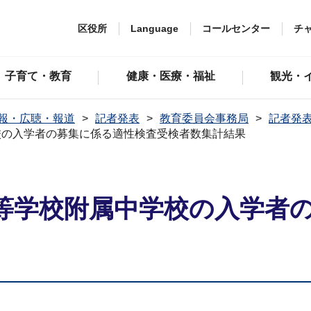
区役所
Language
コールセンター
チ
子育て・教育
健康・医療・福祉
観光・
報・広聴・報道
記者発表
教育委員会事務局
記者発表
校の入学者の募集に係る適性検査受検者数集計結果
等学校附属中学校の入学者