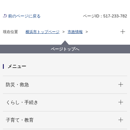
前のページに戻る
ページID：517-233-782
現在位
現在位置
横浜市トップページ
市政情報
広報・広聴・報道
記者発表
教育委員会事務局
記者発表 2021年度
令和４年度実施 横浜市公立学校長採用候補者特別選
ページトップへ
考 横浜市公立学校長を募集します！
メニュー
開く
防災・救急
開く
くらし・手続き
開く
子育て・教育