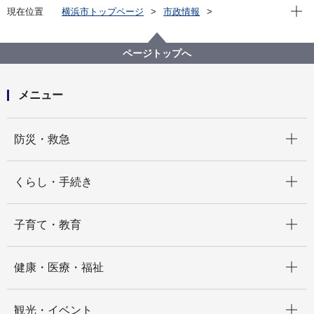
現在位
現在位置
横浜市トップページ
市政情報
広報・広聴・報道
記者発表
教育委員会事務局
記者発表 2021年度
港北区の新図書取次サービス拠点を日吉駅前に新設し
ページトップへ
ます！
メニュー
開く
防災・救急
開く
くらし・手続き
開く
子育て・教育
開く
健康・医療・福祉
開く
観光・イベント