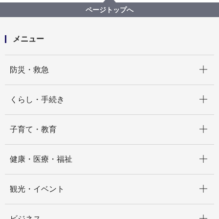
【記者発表】市立小学校の理科実験中における児童の
ページトップへ
体調不良について
メニュー
開く
防災・救急
開く
くらし・手続き
開く
子育て・教育
開く
健康・医療・福祉
開く
観光・イベント
開く
ビジネス