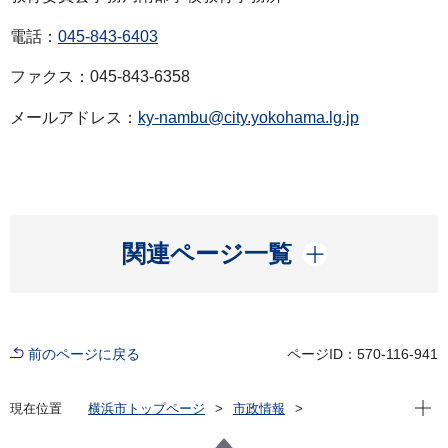
電話：
045-843-6403
ファクス：045-843-6358
メールアドレス：
ky-nambu@city.yokohama.lg.jp
開く
関連ページ一覧
前のページに戻る
ページID：570-116-941
現在位
現在位置
横浜市トップページ
市政情報
広報・広聴・報道
記者発表
教育委員会事務局
記者発表 2021年度