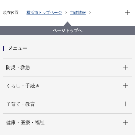
現在位
現在位置
横浜市トップページ
市政情報
広報・広聴・報道
記者発表
教育委員会事務局
記者発表 2021年度
【記者発表】令和３年度実施横浜市公立学校教員採用
ページトップへ
候補者選考試験の応募状況について
メニュー
開く
防災・救急
開く
くらし・手続き
開く
子育て・教育
開く
健康・医療・福祉