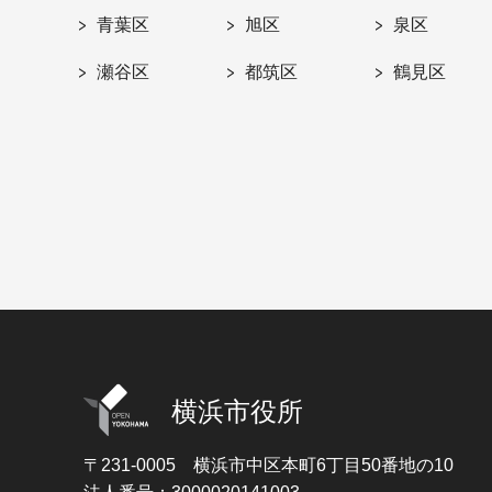
青葉区
旭区
泉区
瀬谷区
都筑区
鶴見区
横浜市役所
〒231-0005
横浜市中区本町6丁目50番地の10