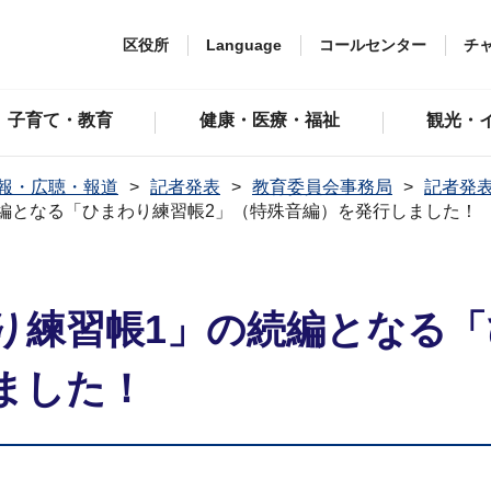
区役所
Language
コールセンター
チ
子育て・教育
健康・医療・福祉
観光・
報・広聴・報道
記者発表
教育委員会事務局
記者発表
編となる「ひまわり練習帳2」（特殊音編）を発行しました！
り練習帳1」の続編となる「
ました！