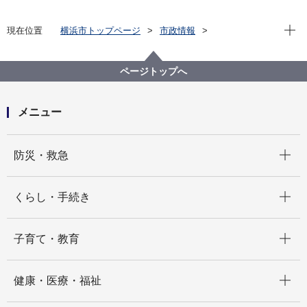
現在位
現在位置
横浜市トップページ
市政情報
広報・広聴・報道
記者発表
交通局
記者発表 2024年度
市営バスで貨客混載事業の実証実験を始めます。
ページトップへ
メニュー
開く
防災・救急
開く
くらし・手続き
開く
子育て・教育
開く
健康・医療・福祉