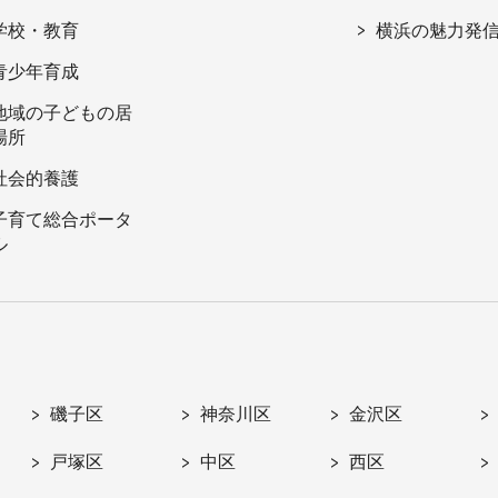
学校・教育
横浜の魅力発
青少年育成
地域の子どもの居
場所
社会的養護
子育て総合ポータ
ル
磯子区
神奈川区
金沢区
戸塚区
中区
西区