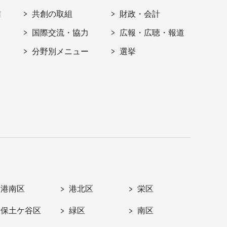
信
共創の取組
財政・会計
国際交流・協力
広報・広聴・報道
分野別メニュー
選挙
港南区
港北区
栄区
保土ケ谷区
緑区
南区