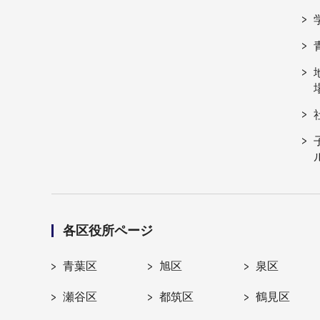
各区役所ページ
青葉区
旭区
泉区
瀬谷区
都筑区
鶴見区