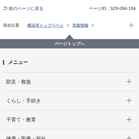
前のページに戻る
ページID：529-094-156
現在位
現在位置
横浜市トップページ
市政情報
広報・広聴・報道
記者発表
交通局
記者発表 2024年度
横浜市営地下鉄ブルーライン関内駅構内で 「粗暴犯対
ページトップへ
応訓練」を実施します
メニュー
開く
防災・救急
開く
くらし・手続き
開く
子育て・教育
開く
健康・医療・福祉