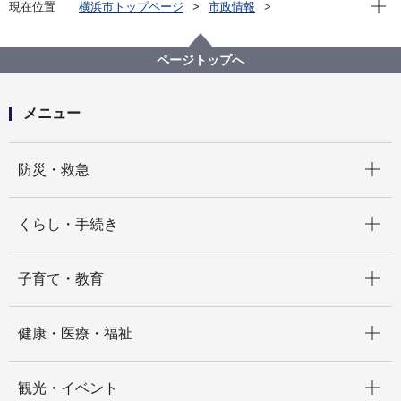
現在位
現在位置
横浜市トップページ
市政情報
広報・広聴・報道
記者発表
交通局
記者発表 2024年度
市営バスの事故について
ページトップへ
メニュー
開く
防災・救急
開く
くらし・手続き
開く
子育て・教育
開く
健康・医療・福祉
開く
観光・イベント