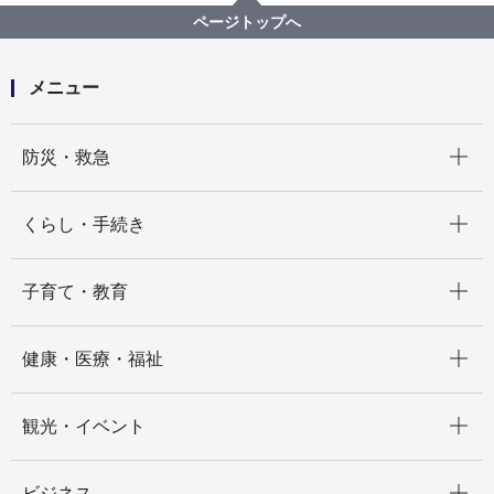
令和５年度 市営交通事業の決算（速報）について
ページトップへ
メニュー
開く
防災・救急
開く
くらし・手続き
開く
子育て・教育
開く
健康・医療・福祉
開く
観光・イベント
開く
ビジネス