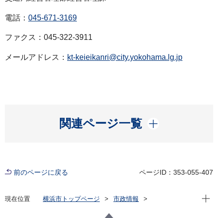
電話：
045-671-3169
ファクス：045-322-3911
メールアドレス：
kt-keieikanri@city.yokohama.lg.jp
開く
関連ページ一覧
前のページに戻る
ページID：353-055-407
現在位
現在位置
横浜市トップページ
市政情報
広報・広聴・報道
記者発表
交通局
記者発表 2024年度