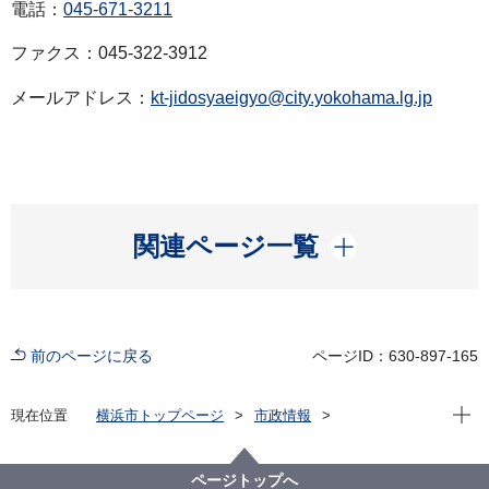
電話：
045-671-3211
ファクス：045-322-3912
メールアドレス：
kt-jidosyaeigyo@city.yokohama.lg.jp
開く
関連ページ一覧
前のページに戻る
ページID：630-897-165
現在位
現在位置
横浜市トップページ
市政情報
広報・広聴・報道
記者発表
交通局
記者発表 2024年度
あかいくつ ×６回目のひな誕祭 バスの降車を日向坂
ページトップへ