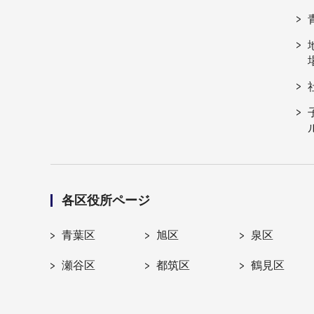
各区役所ページ
青葉区
旭区
泉区
瀬谷区
都筑区
鶴見区