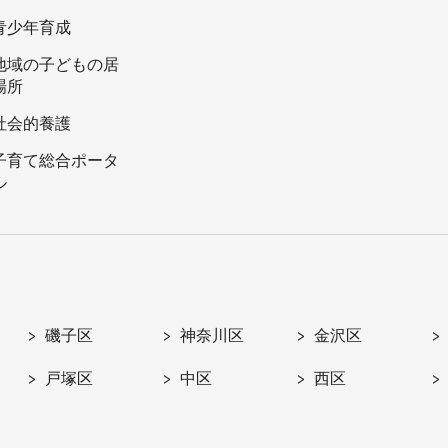
青少年育成
地域の子どもの居
場所
社会的養護
子育て総合ポータ
ル
磯子区
神奈川区
金沢区
戸塚区
中区
西区