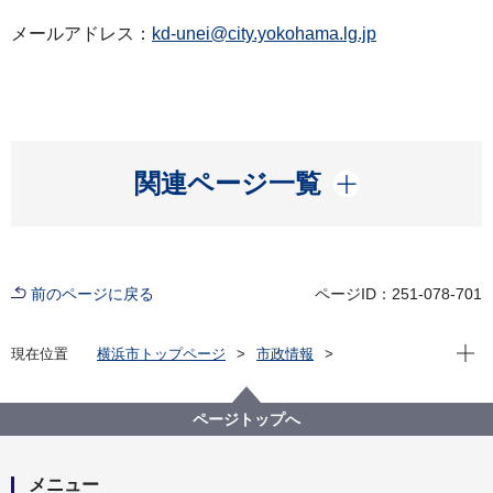
メールアドレス：
kd-unei@city.yokohama.lg.jp
開く
関連ページ一覧
前のページに戻る
ページID：251-078-701
現在位
現在位置
横浜市トップページ
市政情報
広報・広聴・報道
記者発表
こども青少年局
記者発表 2022年度
保育・教育施設向け「児童の車両送迎に係る安全管理
ページトップへ
ガイドライン」を策定しました
メニュー