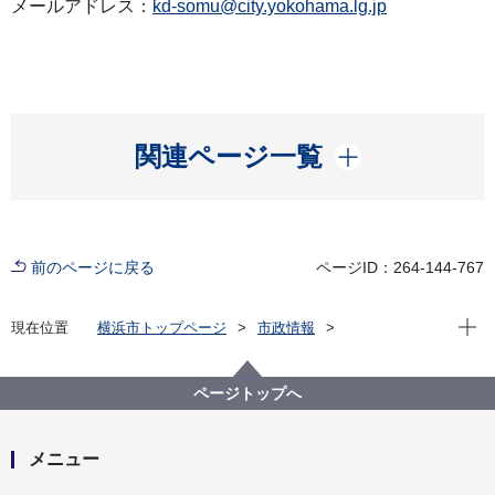
メールアドレス：
kd-somu@city.yokohama.lg.jp
開く
関連ページ一覧
前のページに戻る
ページID：264-144-767
現在位
現在位置
横浜市トップページ
市政情報
広報・広聴・報道
記者発表
こども青少年局
記者発表 2022年度
令和５年度 こども青少年局 予算概要について
ページトップへ
メニュー