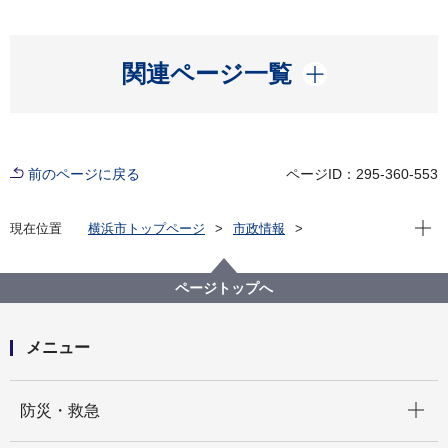
開く
関連ページ一覧
前のページに戻る
ページID：295-360-553
現在位
現在位置
横浜市トップページ
市政情報
広報・広聴・報道
記者発表
こども青少年局
記者発表 2022年度
横浜市自閉症協会×岩崎学園×横浜市 自閉症の啓発動画
ページトップへ
を制作しました！
メニュー
開く
防災・救急