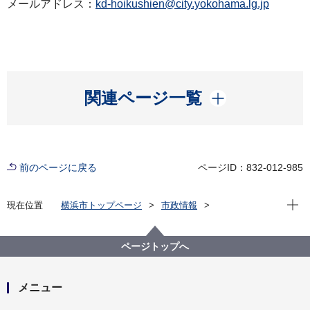
メールアドレス：
kd-hoikushien@city.yokohama.lg.jp
開く
関連ページ一覧
前のページに戻る
ページID：832-012-985
現在位
現在位置
横浜市トップページ
市政情報
広報・広聴・報道
記者発表
こども青少年局
記者発表 2022年度
令和4年4月1日現在の保育所等利用待機児童数について
ページトップへ
メニュー