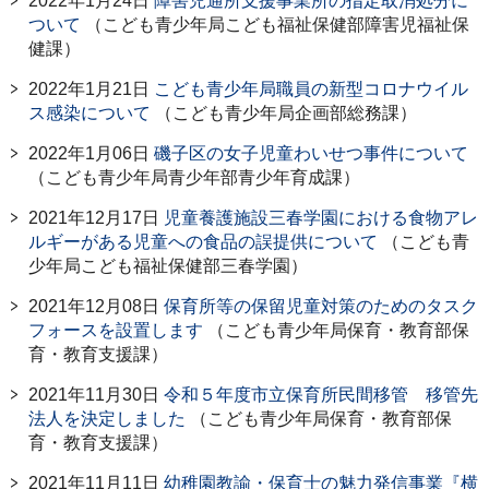
2022年1月24日
障害児通所支援事業所の指定取消処分に
ついて
（こども青少年局こども福祉保健部障害児福祉保
健課）
2022年1月21日
こども青少年局職員の新型コロナウイル
ス感染について
（こども青少年局企画部総務課）
2022年1月06日
磯子区の女子児童わいせつ事件について
（こども青少年局青少年部青少年育成課）
2021年12月17日
児童養護施設三春学園における食物アレ
ルギーがある児童への食品の誤提供について
（こども青
少年局こども福祉保健部三春学園）
2021年12月08日
保育所等の保留児童対策のためのタスク
フォースを設置します
（こども青少年局保育・教育部保
育・教育支援課）
2021年11月30日
令和５年度市立保育所民間移管 移管先
法人を決定しました
（こども青少年局保育・教育部保
育・教育支援課）
2021年11月11日
幼稚園教諭・保育士の魅力発信事業『横