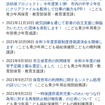
浜幼保プロジェクト』今年度第１弾! 市内の中学２年生
にクリアファイルを配布して仕事の魅力をPR！
（こども
青少年局保育・教育部保育・教育運営課）
2021年11月10日
就労訓練を通じて若者の自立支援に御協
力いただいた団体を表彰します！
（こども青少年局青少
年部青少年育成課）
2021年10月08日
令和３年度里親制度啓発講演会を開催し
ます
（こども青少年局こども福祉保健部こどもの権利擁
護課）
2021年9月30日
市立保育所の民間移管 令和６年度の移
管予定園２園を選定しました
（こども青少年局保育・教
育部保育・教育支援課）
2021年9月27日
保育所等の利用料に関するシステム処理
の誤りについて
（こども青少年局企画部総務課）
2021年9月22日
「一時保護所退所児童へのわいせつな行
為等に対する再発防止検討報告書」の公表について
（こ
ども青少年局こども福祉保健部こどもの権利擁護課）