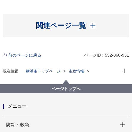
開く
関連ページ一覧
前のページに戻る
ページID：552-860-951
現在位
現在位置
横浜市トップページ
市政情報
広報・広聴・報道
記者発表
こども青少年局
記者発表 2021年度
ページトップへ
メニュー
開く
防災・救急