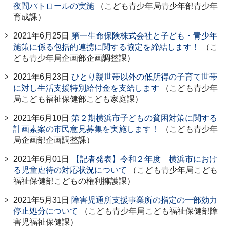
夜間パトロールの実施
（こども青少年局青少年部青少年
育成課）
2021年6月25日
第一生命保険株式会社と子ども・青少年
施策に係る包括的連携に関する協定を締結します！
（こ
ども青少年局企画部企画調整課）
2021年6月23日
ひとり親世帯以外の低所得の子育て世帯
に対し生活支援特別給付金を支給します
（こども青少年
局こども福祉保健部こども家庭課）
2021年6月10日
第２期横浜市子どもの貧困対策に関する
計画素案の市民意見募集を実施します！
（こども青少年
局企画部企画調整課）
2021年6月01日
【記者発表】令和２年度 横浜市におけ
る児童虐待の対応状況について
（こども青少年局こども
福祉保健部こどもの権利擁護課）
2021年5月31日
障害児通所支援事業所の指定の一部効力
停止処分について
（こども青少年局こども福祉保健部障
害児福祉保健課）