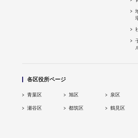
各区役所ページ
青葉区
旭区
泉区
瀬谷区
都筑区
鶴見区