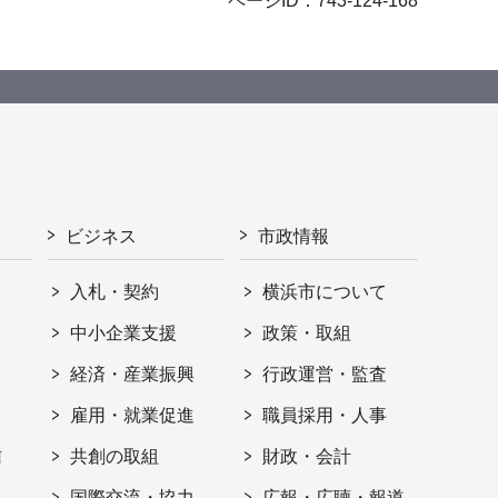
ページID：743-124-168
ビジネス
市政情報
入札・契約
横浜市について
ト
中小企業支援
政策・取組
経済・産業振興
行政運営・監査
雇用・就業促進
職員採用・人事
信
共創の取組
財政・会計
国際交流・協力
広報・広聴・報道