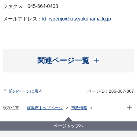
ファクス：045-664-0403
メールアドレス：
kf-iryoenjo@city.yokohama.lg.jp
開く
関連ページ一覧
前のページに戻る
ページID：285-387-807
現在位
現在位置
横浜市トップページ
市政情報
広報・広聴・報道
記者発表
健康福祉局
記者発表 2025年度
重度障害者医療費助成制度における自動償還による支
ページトップへ
給誤りについて