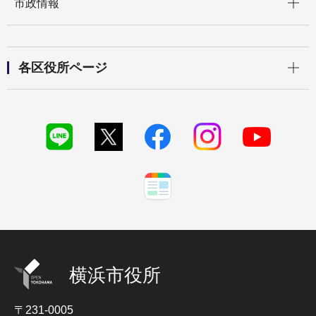
市政情報
開く
各区役所ページ
横浜市役所
〒231-0005