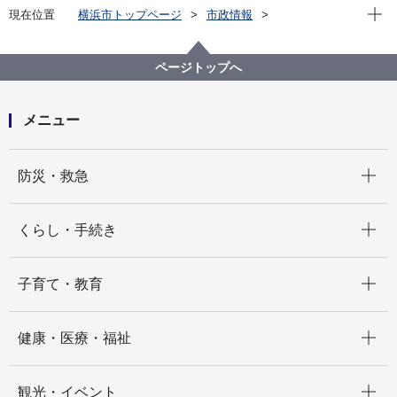
現在位
現在位置
横浜市トップページ
市政情報
広報・広聴・報道
記者発表
健康福祉局
記者発表 2025年度
命を救った“気づき”に感謝を！ 孤立予防対策協力事業
ページトップへ
者を表彰します
メニュー
開く
防災・救急
開く
くらし・手続き
開く
子育て・教育
開く
健康・医療・福祉
開く
観光・イベント