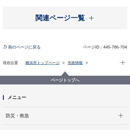
開く
関連ページ一覧
前のページに戻る
ページID：445-786-704
現在位
現在位置
横浜市トップページ
市政情報
広報・広聴・報道
記者発表
健康福祉局
記者発表 2025年度
第74回横浜市戦没者追悼式の開催について
ページトップへ
メニュー
開く
防災・救急
開く