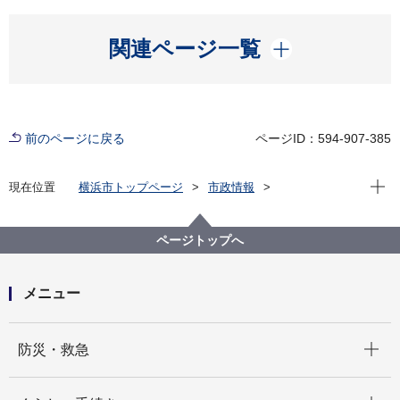
開く
関連ページ一覧
前のページに戻る
ページID：594-907-385
現在位
現在位置
横浜市トップページ
市政情報
広報・広聴・報道
記者発表
健康福祉局
記者発表 2025年度
女性の健康づくりをもっと楽しく、もっと身近に 新
ページトップへ
規事業「はまエル」を始動します
メニュー
開く
防災・救急
開く