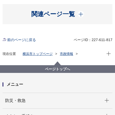
開く
関連ページ一覧
前のページに戻る
ページID：227-611-817
現在位
現在位置
横浜市トップページ
市政情報
広報・広聴・報道
記者発表
健康福祉局
記者発表 2023年度
第５期（令和６年度～令和10年度） 「横浜市ホームレ
ページトップへ
スの自立の支援等に関する実施計画」を策定しました
メニュー
開く
防災・救急
開く