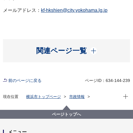
メールアドレス：
kf-hkshien@city.yokohama.lg.jp
開く
関連ページ一覧
前のページに戻る
ページID：634-144-239
現在位
現在位置
横浜市トップページ
市政情報
広報・広聴・報道
記者発表
健康福祉局
記者発表 2023年度
ひきこもり映画祭 in ヨコハマ 2024 を開催します！
ページトップへ
メニュー