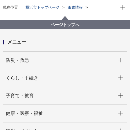
現在位
現在位置
横浜市トップページ
市政情報
広報・広聴・報道
記者発表
健康福祉局
記者発表 2023年度
横浜市 電力・ガス・食料品等価格高騰緊急支援給付金
ページトップへ
（７万円） の詳細をお知らせします
メニュー
開く
防災・救急
開く
くらし・手続き
開く
子育て・教育
開く
健康・医療・福祉
開く