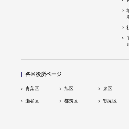
各区役所ページ
青葉区
旭区
泉区
瀬谷区
都筑区
鶴見区