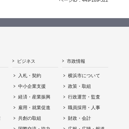
ページID：449-189-522
ビジネス
市政情報
入札・契約
横浜市について
ト
中小企業支援
政策・取組
経済・産業振興
行政運営・監査
雇用・就業促進
職員採用・人事
信
共創の取組
財政・会計
国際交流・協力
広報・広聴・報道