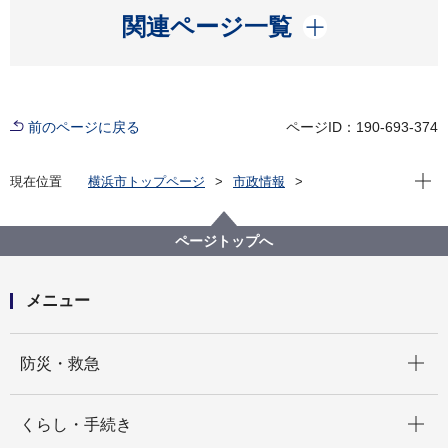
開く
関連ページ一覧
前のページに戻る
ページID：190-693-374
現在位
現在位置
横浜市トップページ
市政情報
広報・広聴・報道
記者発表
磯子区
記者発表 2025年度
「スポＧＯＭＩ大会 in 磯子」を開催します！！～私た
ページトップへ
ちのまちを私たちできれいにしよう～
メニュー
開く
防災・救急
開く
くらし・手続き