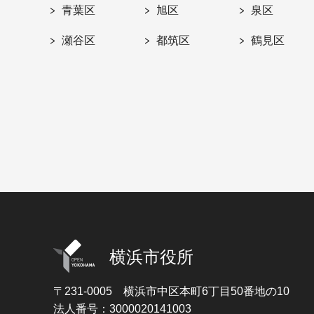
青葉区
旭区
泉区
瀬谷区
都筑区
鶴見区
横浜市役所
〒231-0005
横浜市中区本町6丁目50番地の10
法人番号：3000020141003