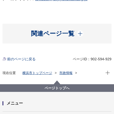
開く
関連ページ一覧
前のページに戻る
ページID：902-594-929
現在位
現在位置
横浜市トップページ
市政情報
広報・広聴・報道
記者発表
磯子区
記者発表 2025年度
磯子区制100周年記念 いそご「百彩パネル」制作プロ
ページトップへ
ジェクトが始動します！～皆様の“磯子の思い出”を募集
します～
メニュー