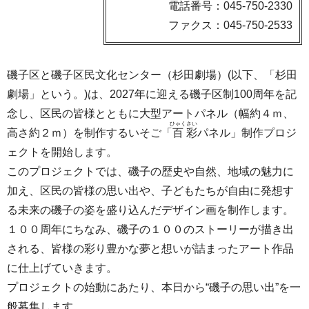
電話番号：045-750-2330
ファクス：045-750-2533
磯子区と磯子区民文化センター（杉田劇場）(以下、「杉田
劇場」という。)は、2027年に迎える磯子区制100周年を記
念し、区民の皆様とともに大型アートパネル（幅約４ｍ、
ひゃく
さい
高さ約２ｍ）を制作するいそご「
百
彩
パネル」制作プロジ
ェクトを開始します。
このプロジェクトでは、磯子の歴史や自然、地域の魅力に
加え、区民の皆様の思い出や、子どもたちが自由に発想す
る未来の磯子の姿を盛り込んだデザイン画を制作します。
１００周年にちなみ、磯子の１００のストーリーが描き出
される、皆様の彩り豊かな夢と想いが詰まったアート作品
に仕上げていきます。
プロジェクトの始動にあたり、本日から“磯子の思い出”を一
般募集します。