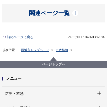
開く
関連ページ一覧
前のページに戻る
ページID：340-038-184
現在位
現在位置
横浜市トップページ
市政情報
広報・広聴・報道
記者発表
磯子区
記者発表 2025年度
磯子のまち歩きデジタルスタンプラリー ～歴史・七福
ページトップへ
神のスポットを巡る～ を開催します
メニュー
開く
防災・救急
開く