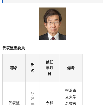
代表監査委員
就任
氏
職名
年月
備考
名
日
横浜市
さか
い
立大学
酒
代表監
令和
名誉教
井