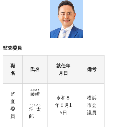
監査委員
職
就任年
氏名
備考
名
月日
ふじさき
監
藤崎
令和８
横浜
査
年５月1
市会
こうたろう
委
浩太
5日
議員
員
郎