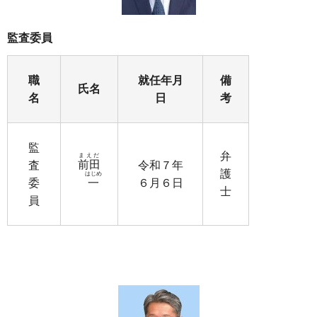
監査委員
職
就任年月
備
氏名
名
日
考
監
弁
まえだ
前田
査
令和７年
護
はじめ
委
一
６月６日
士
員