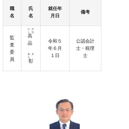
職
氏
就任年
備考
名
名
月日
たか
しな
高
監
令和５
公認会計
品
査
年６月
士・税理
委
あき
１日
士
ら
員
彰