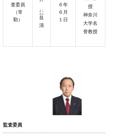
査委員
６年
授
よし
（常
６月
神奈川
きよ
良
勤）
１日
大学名
清
誉教授
監査委員