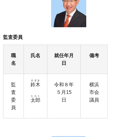
監査委員
職
氏名
就任年月
備考
名
日
すずき
監
鈴木
令和８年
横浜
査
５月15
市会
たろう
委
日
議員
太郎
員