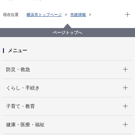
現在位
現在位置
横浜市トップページ
市政情報
行政運営・監査
監査
監査委員について
ページトップへ
メニュー
開く
防災・救急
開く
くらし・手続き
開く
子育て・教育
開く
健康・医療・福祉