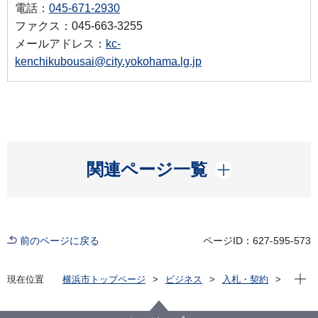
電話：
045-671-2930
ファクス：045-663-3255
メールアドレス：
kc-
kenchikubousai@city.yokohama.lg.jp
開く
関連ページ一覧
前のページに戻る
ページID：627-595-573
現在位
現在位置
横浜市トップページ
ビジネス
入札・契約
プロポーザル等の発注情報
2025年度
委託
建築局
【入札結果掲載】【公募型指名競争入札】令和７年度