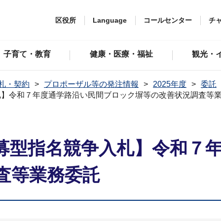
区役所
Language
コールセンター
チ
子育て・教育
健康・医療・福祉
観光・
札・契約
プロポーザル等の発注情報
2025年度
委託
札】令和７年度通学路沿い民間ブロック塀等の改善状況調査等
募型指名競争入札】令和７
査等業務委託