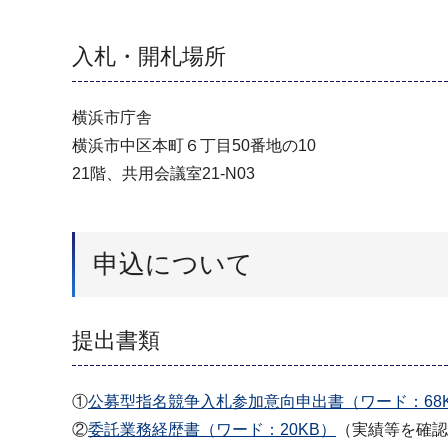
入札・開札場所
横浜市庁舎
横浜市中区本町６丁目50番地の10
21階、共用会議室21-N03
申込について
提出書類
①
公募型指名競争入札参加意向申出書（ワード：68
②
委託業務経歴書（ワード：20KB）
（実績等を確認