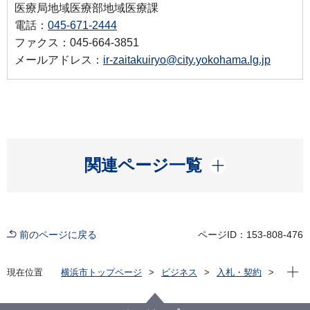
医療局地域医療部地域医療課
電話：
045-671-2444
ファクス：045-664-3851
メールアドレス：
ir-zaitakuiryo@city.yokohama.lg.jp
開く
関連ページ一覧
前のページに戻る
ページID：153-808-476
現在位
現在位置
横浜市トップページ
ビジネス
入札・契約
プロポーザル等の発注情報
2025年度
委託
医療局
【入札結果掲載】【公募型指名競争入札】もしも手帳