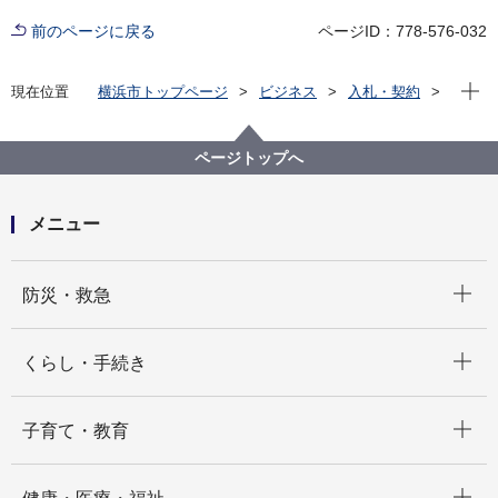
前のページに戻る
ページID：778-576-032
現在位
現在位置
横浜市トップページ
ビジネス
入札・契約
プロポーザル等の発注情報
2025年度
委託
医療局
【入札結果掲載】【公募型指名競争入札】令和７年度
ページトップへ
ＨＩＶ土曜検査事業業務委託
メニュー
開く
防災・救急
開く
くらし・手続き
開く
子育て・教育
開く