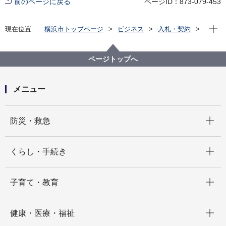
前のページに戻る
ページID：873-079-453
現在位
現在位置
横浜市トップページ
ビジネス
入札・契約
プロポーザル等の発注情報
2025年度
委託
医療局
【契約結果公表】【公募型プロポーザル】アレルギー
ページトップへ
疾患に係る医療機関及び患者調査業務委託
メニュー
開く
防災・救急
開く
くらし・手続き
開く
子育て・教育
開く
健康・医療・福祉