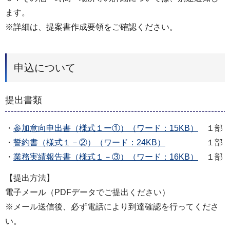
ます。
※詳細は、提案書作成要領をご確認ください。
申込について
提出書類
・
参加意向申出書（様式１ー①）（ワード：15KB）
１部
・
誓約書（様式１－②）（ワード：24KB）
１部
・
業務実績報告書（様式１－③）（ワード：16KB）
１部
【提出方法】
電子メール（PDFデータでご提出ください）
※メール送信後、必ず電話により到達確認を行ってくださ
い。