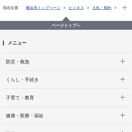
現在位
現在位置
横浜市トップページ
ビジネス
入札・契約
プロポーザル等の発注情報
2025年度
委託
医療局
【入札結果掲載】【公募型指名競争入札】令和７年度
ページトップへ
蚊媒介感染症のサーベイランス事業業務委託
メニュー
開く
防災・救急
開く
くらし・手続き
開く
子育て・教育
開く
健康・医療・福祉
開く