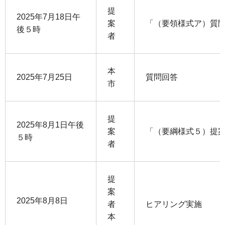
提
2025年7月18日午
案
「（要領様式ア）質
後５時
者
本
2025年7月25日
質問回答
市
提
2025年8月1日午後
案
「（要綱様式５）提
５時
者
提
案
2025年8月8日
者
ヒアリング実施
本