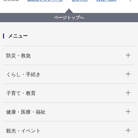
プロポーザル等の発注情報
2025年度
委託
デジタル統括本部
【契約結果公表】【公募型プロポーザル】令和７年度
ページトップへ
横浜市自治体窓口DXSaaS等構築及び運用・保守業務
委託
メニュー
開く
防災・救急
開く
くらし・手続き
開く
子育て・教育
開く
健康・医療・福祉
開く
観光・イベント