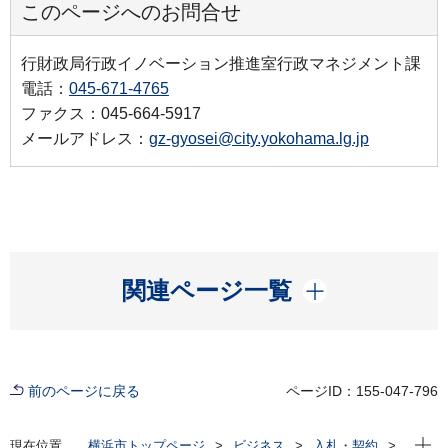
このページへのお問合せ
行財政局行政イノベーション推進室行政マネジメント課
電話：
045-671-4765
ファクス：045-664-5917
メールアドレス：
gz-gyosei@city.yokohama.lg.jp
開く
関連ページ一覧
前のページに戻る
ページID：155-047-796
現在位
現在位置
横浜市トップページ
ビジネス
入札・契約