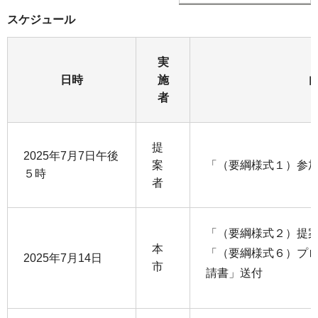
スケジュール
実
日時
施
者
提
2025年7月7日午後
案
「（要綱様式１）参
５時
者
「（要綱様式２）提
本
「（要綱様式６）プ
2025年7月14日
市
請書」送付