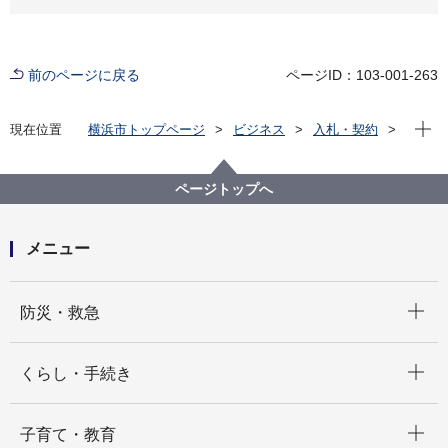
前のページに戻る
ページID：103-001-263
現在位
現在位置
横浜市トップページ
ビジネス
入札・契約
プロポーザル等の発注情報
2025年度
委託
デジタル統括本部
【入札結果掲載】市庁舎行政情報ネットワーク機器更
ページトップへ
新等業務委託
メニュー
開く
防災・救急
開く
くらし・手続き
開く
子育て・教育