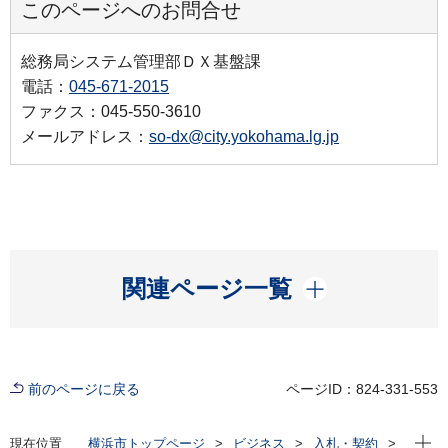
このページへのお問合せ
総務局システム管理部ＤＸ基盤課
電話：
045-671-2015
ファクス：045-550-3610
メールアドレス：
so-dx@city.yokohama.lg.jp
開く
関連ページ一覧
前のページに戻る
ページID：824-331-553
現在位
現在位置
横浜市トップページ
ビジネス
入札・契約