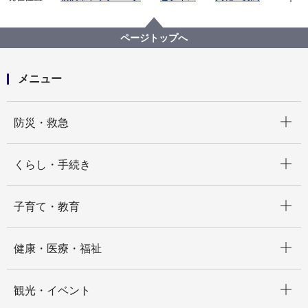
プロポーザル等の発注情報
2025年度
委託
デジタル統括本部
【入札結果掲載】行政情報ネットワーク機器更新等業
ページトップへ
務委託
メニュー
開く
防災・救急
開く
くらし・手続き
開く
子育て・教育
開く
健康・医療・福祉
開く
観光・イベント