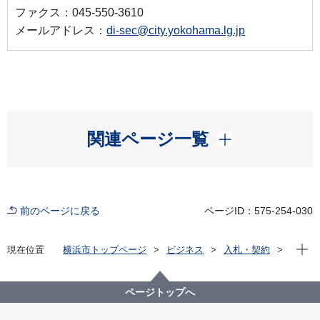
ファクス：045-550-3610
メールアドレス：
di-sec@city.yokohama.lg.jp
開く
関連ページ一覧
前のページに戻る
ページID：575-254-030
現在位
現在位置
横浜市トップページ
ビジネス
入札・契約
プロポーザル等の発注情報
2025年度
委託
デジタル統括本部
【入札結果公表】令和７年度標的型攻撃メール対応訓
ページトップへ
練業務委託