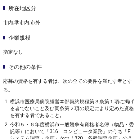
所在地区分
市内,準市内,市外
企業規模
指定なし
その他の条件
応募の資格を有する者は、次の全ての要件を満たす者とす
る。
横浜市医療局病院経営本部契約規程第３条第１項に掲げ
る者でないこと及び同条第２項の規定により定めた資格
を有する者であること。
令和５・６年度横浜市一般競争有資格者名簿（物品・委
託等）において「316 コンピュータ業務」のうち「F
システム調査・企画」かつ「320 各種調査企画」のう