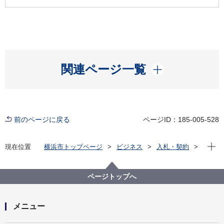
開く
関連ページ一覧
前のページに戻る
ページID：185-005-528
現在位
現在位置
横浜市トップページ
ビジネス
入札・契約
プロポーザル等の発注情報
2024年度
委託
医療局病院経営本部
【入札結果公表】横浜市立脳卒中・神経脊椎センター
ページトップへ
ＤＸ伴走支援業務委託（令和７～９年度）
メニュー