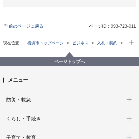
前のページに戻る
ページID：993-723-011
現在位
現在位置
横浜市トップページ
ビジネス
入札・契約
プロポーザル等の発注情報
2024年度
委託
医療局病院経営本部
【入札結果公表】横浜市立脳卒中・神経脊椎センター
ページトップへ
介護老人保健施設コスモスLED交換業務委託
メニュー
開く
防災・救急
開く
くらし・手続き
開く
子育て・教育